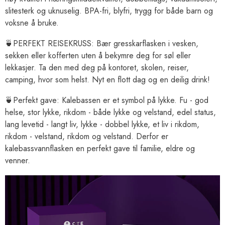
slitesterk og uknuselig. BPA-fri, blyfri, trygg for både barn og
voksne å bruke.
🍵PERFEKT REISEKRUSS: Bær gresskarflasken i vesken,
sekken eller kofferten uten å bekymre deg for søl eller
lekkasjer. Ta den med deg på kontoret, skolen, reiser,
camping, hvor som helst. Nyt en flott dag og en deilig drink!
🍵Perfekt gave: Kalebassen er et symbol på lykke. Fu - god
helse, stor lykke, rikdom - både lykke og velstand, edel status,
lang levetid - langt liv, lykke - dobbel lykke, et liv i rikdom,
rikdom - velstand, rikdom og velstand. Derfor er
kalebassvannflasken en perfekt gave til familie, eldre og
venner.