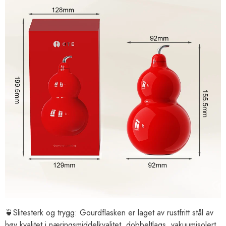
🍵Slitesterk og trygg: Gourdflasken er laget av rustfritt stål av
høy kvalitet i næringsmiddelkvalitet, dobbeltlags, vakuumisolert,