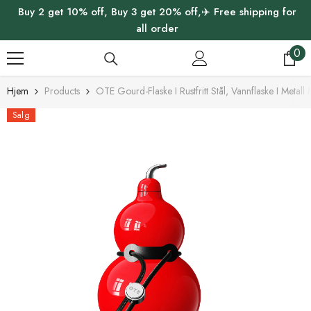
Buy 2 get 10% off, Buy 3 get 20% off,✈️ Free shipping for
HOPP TIL INNHOLDET
all order
0
0
gj
Hjem
Products
OTE Gourd-Flaske I Rustfritt Stål, Vannflaske I Metal
Salg