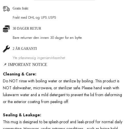
bærbar
bærbar
og
og
Gratis frakt
slitesterk
slitesterk
sportsvannflaske
sportsvannflaske
Frakt med DHL og UPS.USPS
i
i
gourd-
gourd-
stil
stil
30 DAGER RETUR
for
for
treningsstudio,
treningsstudio,
Bare returner den innen 30 dager for en bytte
reiser
reiser
og
og
daglig
2 ÅR GARANTI
daglig
bruk,
bruk,
300
Yte yrkesmessig ingeniørvirksomhet
300
ml
ml
📌 IMPORTANT NOTICE
Cleaning & Care:
Do NOT rinse with boiling water or sterilize by boiling. This product is
NOT dishwasher, microwave, or sterilizer safe. Please hand wash with
lukewarm water and a mild detergent to prevent the lid from deforming
or the exterior coating from peeling off.
Sealing & Leakage:
This mug is designed to be splash-proof and leak-proof for normal daily
commuting. However, under extreme conditions—such as being held