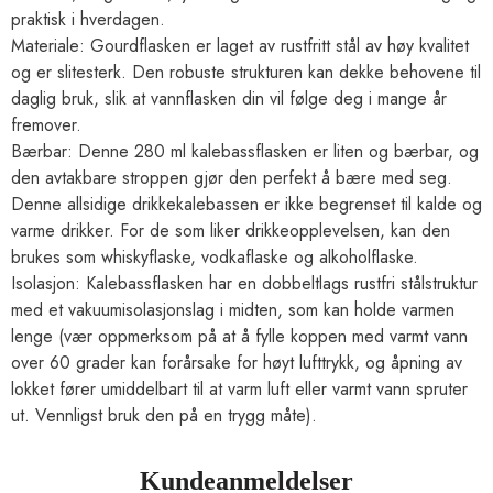
praktisk i hverdagen.
Materiale: Gourdflasken er laget av rustfritt stål av høy kvalitet
og er slitesterk. Den robuste strukturen kan dekke behovene til
daglig bruk, slik at vannflasken din vil følge deg i mange år
fremover.
Bærbar: Denne 280 ml kalebassflasken er liten og bærbar, og
den avtakbare stroppen gjør den perfekt å bære med seg.
Denne allsidige drikkekalebassen er ikke begrenset til kalde og
varme drikker. For de som liker drikkeopplevelsen, kan den
brukes som whiskyflaske, vodkaflaske og alkoholflaske.
Isolasjon: Kalebassflasken har en dobbeltlags rustfri stålstruktur
med et vakuumisolasjonslag i midten, som kan holde varmen
lenge (vær oppmerksom på at å fylle koppen med varmt vann
over 60 grader kan forårsake for høyt lufttrykk, og åpning av
lokket fører umiddelbart til at varm luft eller varmt vann spruter
ut. Vennligst bruk den på en trygg måte).
Kundeanmeldelser