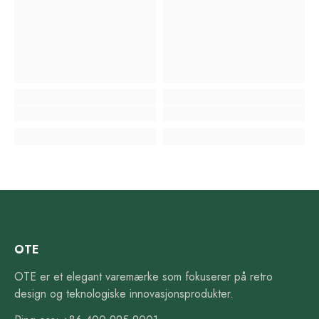
OTE
OTE er et elegant varemærke som fokuserer på retro
design og teknologiske innovasjonsprodukter.