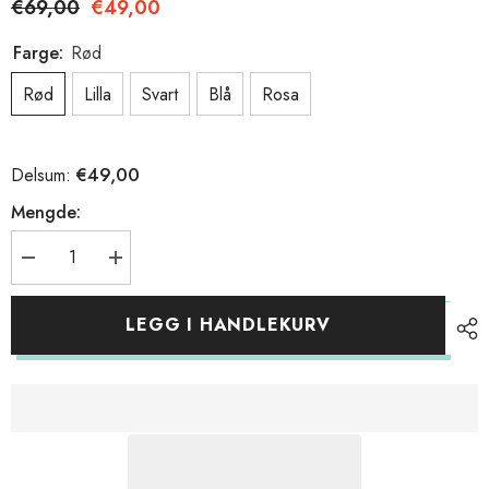
€69,00
€49,00
Farge:
Rød
Rød
Lilla
Svart
Blå
Rosa
€49,00
Delsum:
Mengde:
Reduser
Øk
mengde
mengde
for
for
OTE
OTE
LEGG I HANDLEKURV
Gourd-
Gourd-
flaske
flaske
i
i
rustfritt
rustfritt
stål,
stål,
vannflaske
vannflaske
i
i
metall
metall
med
med
skulderstropp,
skulderstropp,