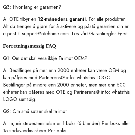
Q3: Hvor lang er garantien?
A: OTE tilbyr en
12-måneders garanti.
For alle produkter.
Alt du trenger å gjøre for å aktivere og påstå garantien din er
e-post til support@otehome.com. Les vårt
Garantiregler
Først.
Forretningsmessig FAQ
Q1:
Om det skal vera ikkje
Ta imot OEM?
A: Bestillinger på mer enn 2000 enheter kan være OEM og
kan påføres med
Partnerens@ info: whatsthis
LOGO.
Bestillinger på mindre enn 2000 enheter, men mer enn 500
enheter kan påføres med OTE og
Partnerens@ info: whatsthis
LOGO samtidig.
Q2:
Om små satser skal ta imot
A: Ja, minstebestemmelse er 1 boks (6 blender)
Per boks eller
15 sodavandmaskiner
Per boks.