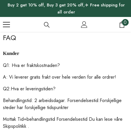
Buy 2 get 10% off, Buy 3 get 20% off,✈️ Free shipping for
HOPP TIL INNHOLDET
all order
0
0
gj
FAQ
Kunder
Q1: Hva er fraktskostnaden?
A: Vi leverer gratis frakt over hele verden for alle ordrer!
Q2:Hva er leveringstiden?
Behandlingstid: 2 arbeidsdagar. Forsendelsestid:Forskjellige
steder har forskjellige tidspunkter
Mottak
Tid=behandlingstid Forsendelsestid
Du kan lese våre
Skipspolitikk
.